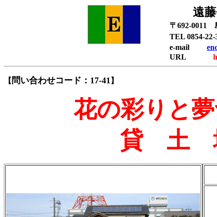
遠藤会
〒692-001
TEL 0854-
e-mail
en
URL
h
問い合わせコード：17-41
【
】
花の彩りと夢
貸 土 